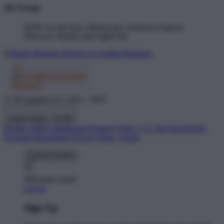
We Accept
© TP Apparel LLC 2012 - 2025
United States - $ USD
Product Safety
Intellectual Property Policy
CA: Do Not Sell My
Personal Information
Privacy Policy
Terms
Welcome Guest!
Log In
Sign Up