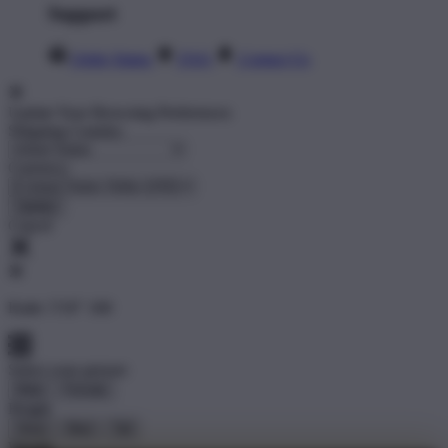
Support
Order Status
FAQ
Contact Us
Update Your Browsing Preferences
Shipping Country:
Currency:
Cancel
Katie:
5'10"
160
Select your person:
Male
Female
Height
Short
Med
Tall
Weight