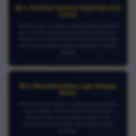
🧩 2. Pastikan Koneksi Stabil dan Anti
Lemot
Sebelum login, gunakan koneksi internet yang stabil
agar halaman Gamatogel bisa terbuka lebih lancar.
Tampilan situs dibuat ringan dan responsif sehingga
tetap nyaman diakses melalui smartphone maupun
desktop.
🎯 3. Masukkan Data Login Dengan
Benar
Setelah halaman terbuka, isi data login sesuai akun
yang terdaftar. Periksa kembali username dan
password agar proses masuk ke situs resmi
Gamatogel berjalan lebih cepat tanpa kendala
berulang.