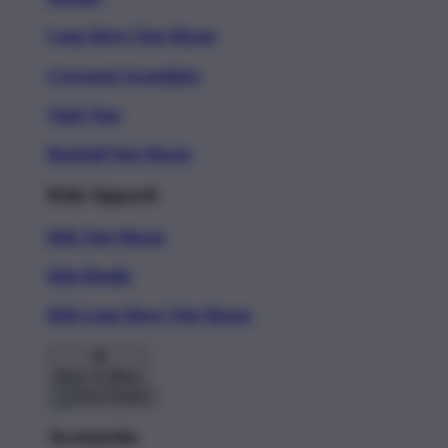
Long Sleeve Toto Macau
Crewneck Sweatshirts
Tank Tops
Baseball Toto Macau
Kids Apparel
Kids Toto Macau
Kids Hoodie
Kids Long Sleeve Toto Macau
Back To Menu
Accessories