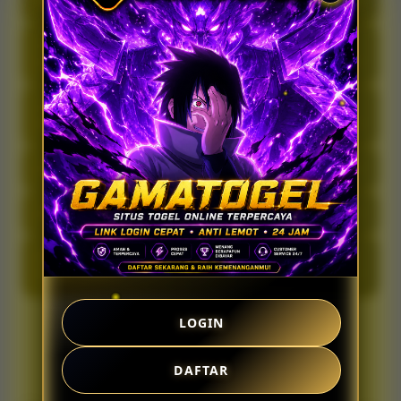
Kenapa Gamatogel disebut anti lemot?
+
yang dirancang untuk memberikan akses mudah,
stabil, dan nyaman bagi pengguna yang
Gamatogel disebut anti lemot karena halaman
membutuhkan halaman anti lemot dengan
Apakah Gamatogel menyediakan pelayanan
dibuat ringan, responsif, dan mudah dibuka
pelayanan online 24 jam.
online 24 jam?
+
melalui berbagai perangkat. Dengan akses yang
stabil, pengguna bisa masuk lebih cepat tanpa
Ya, Gamatogel menghadirkan pelayanan online 24
proses yang membingungkan.
Apakah link login Gamatogel mudah
jam agar pengguna bisa mendapatkan bantuan
digunakan?
+
dan informasi kapan saja. Layanan dibuat
responsif untuk mendukung pengalaman akses
Link login Gamatogel dibuat sederhana agar
yang lebih nyaman.
Apakah Gamatogel bisa diakses lewat HP?
+
mudah digunakan oleh pengguna baru maupun
pengguna lama. Navigasi halaman disusun rapi
Gamatogel dapat dibuka melalui smartphone,
sehingga menu penting bisa ditemukan dengan
Apa keunggulan utama Gamatogel?
+
tablet, maupun desktop. Tampilan halaman dibuat
cepat.
responsif agar tetap nyaman digunakan di
Keunggulan utama Gamatogel ada pada akses
berbagai ukuran layar tanpa mengurangi
Bagaimana cara memastikan akses Gamatogel
login yang cepat, halaman anti lemot, tampilan
kecepatan akses.
tetap aman?
+
yang rapi, sistem yang stabil, serta pelayanan
online 24 jam yang memudahkan pengguna setiap
Pastikan selalu membuka Gamatogel melalui link
hari.
resmi yang aktif. Hindari tautan acak dari sumber
LOGIN
tidak jelas agar akses tetap aman, stabil, dan
nyaman digunakan kapan saja.
DAFTAR