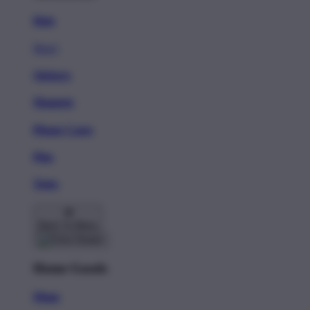
Hats
New!
Stickers
Magnets
Phone Cases
Pins
Totes
Back To Menu
Home Goods
Mugs