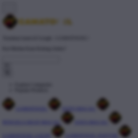
Temukan kami di Google : GAMATOGEL!
Kai Merhat Kam Keleng Ateku?
Explore Categories
Popular Products
GAMATOGEL
TOTO MACAU
PENGELUARAN MACAU
DATA MACAU
GAMATOGEL LOGIN
GAMATOGEL DAFTAR