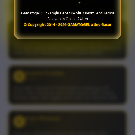
💬 REVIEW PEMAIN TERBARU
Gamatogel : Link Login Cepat Ke Situs Resmi Anti Lemot
Pelayanan Online 24Jam
© Copyright 2014 - 2026 GAMATOGEL x Seo Gacor
Zevran Mahendra
Z
⭐⭐⭐⭐⭐
Gamatogel menurut gue enak banget buat akses harian.
Link login cepat, halaman nggak berat, dan tampilannya
tetap rapi pas dibuka lewat HP maupun laptop.
Arsenio Pradipta
A
⭐⭐⭐⭐⭐
Yang bikin nyaman di Gamatogel itu aksesnya anti
lemot. Mau masuk ke situs resmi terasa lebih simpel,
loading cepat, dan nggak perlu ribet cari halaman aktif.
Kairo Wiratama
K
⭐⭐⭐⭐⭐
Buat gue, Gamatogel punya vibe yang clean dan